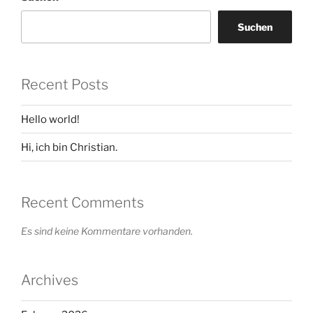
Zahlungszeitpunkt und einer ZahlungsÃ¼berprÃ¼fung, die
Suchen
einfach zu lange dauert.
Casino Bitcoin Deutschland
Wieder ist Rot fÃ¼r den Bankier und Blau fÃ¼r den Spieler.
Online Casino Mit Freispielen Tirol
Recent Posts
Hello world!
Hi, ich bin Christian.
Recent Comments
Es sind keine Kommentare vorhanden.
Archives