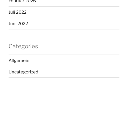
Februar 2026
Juli 2022
Juni 2022
Categories
Allgemein
Uncategorized