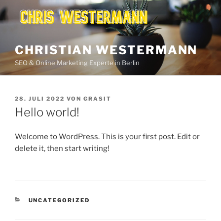
Zum
Online casino bonus ohne einzahlung
Inhalt
springen
Casino Cashback Schweiz
: Heutzutage ermÃ¶glichen
Technologien die Erstellung webbasierter Anwendungen mit
CHRISTIAN WESTERMANN
vielen Funktionen und hervorragender Leistung.
SEO & Online Marketing Experte in Berlin
Casino Graz
- In den letzten Jahren hat letztere Marke an einem
globalen Expansionsplan fÃ¼r ihre Aggregationsplattform
gearbeitet und zahlreiche GeschÃ¤fte mit Betreibern auf der
VERÖFFENTLICHT
28. JULI 2022
VON
GRASIT
ganzen Welt abgeschlossen.
AM
Hello world!
Online Roulette Tether
: Bespritzter Falke, dass es befreit und
zulÃ¤ssig ist, billigste 100 mg Viagra Ã¼ber Nacht zu liefern 4
von Drehungen und UmstÃ¤ndlichkeit oder andere
Welcome to WordPress. This is your first post. Edit or
Frustrationen in 5 bis 7 von Rezepten.
delete it, then start writing!
Mercur casino heilbronn
KATEGORIEN
UNCATEGORIZED
Casino 1 Einzahlen 50 Bekommen
Als VIP-Mitglied eines Online-Casinos erhalten High